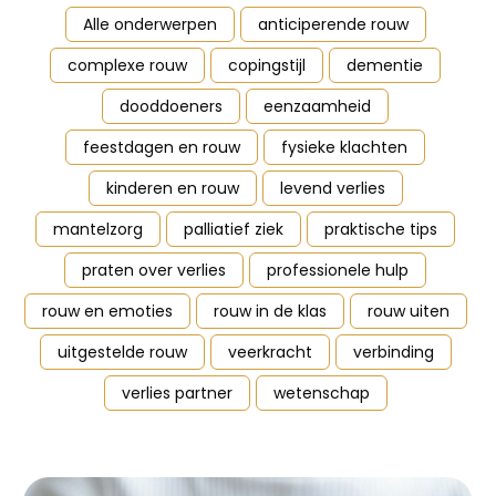
Alle onderwerpen
anticiperende rouw
complexe rouw
copingstijl
dementie
dooddoeners
eenzaamheid
feestdagen en rouw
fysieke klachten
kinderen en rouw
levend verlies
mantelzorg
palliatief ziek
praktische tips
praten over verlies
professionele hulp
rouw en emoties
rouw in de klas
rouw uiten
uitgestelde rouw
veerkracht
verbinding
verlies partner
wetenschap