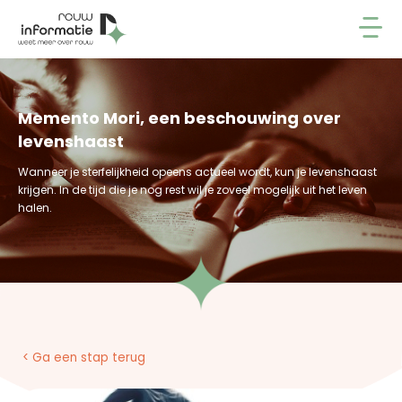
Memento Mori, een beschouwing over
levenshaast
Wanneer je sterfelijkheid opeens actueel wordt, kun je levenshaast
krijgen. In de tijd die je nog rest wil je zoveel mogelijk uit het leven
halen.
< Ga een stap terug