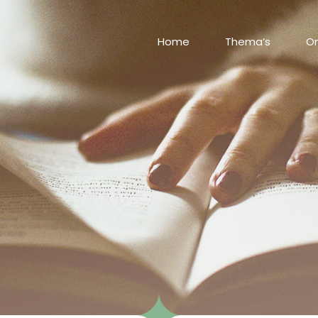
Home
Thema’s
On