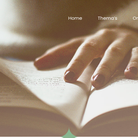
Home
Thema’s
On