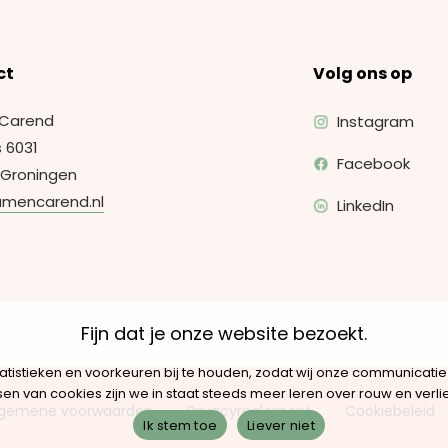
ct
Volg ons op
Carend
Instagram
 6031
Facebook
 Groningen
amencarend.nl
LinkedIn
Fijn dat je onze website bezoekt.
atistieken en voorkeuren bij te houden, zodat wij onze communicat
n van cookies zijn we in staat steeds meer leren over rouw en verli
lgemene voorwaarden
Privacyreglement
Cookiebeleid
Ik stem toe
Liever niet