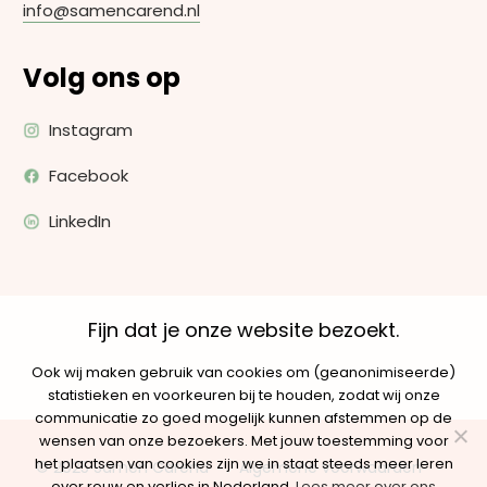
info@samencarend.nl
Volg ons op
Instagram
Facebook
LinkedIn
Fijn dat je onze website bezoekt.
Ook wij maken gebruik van cookies om (geanonimiseerde)
statistieken en voorkeuren bij te houden, zodat wij onze
communicatie zo goed mogelijk kunnen afstemmen op de
wensen van onze bezoekers. Met jouw toestemming voor
het plaatsen van cookies zijn we in staat steeds meer leren
© 2025 Samen Carend
Algemene voorwaarden
over rouw en verlies in Nederland.
Lees meer over ons