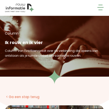
Column
Ik rouw en ik vier
Column van Eva Koenraadt over de verbinding die opeens kan
ontstaan als je ruimte creëert om samen te rouwen.
< Ga een stap terug