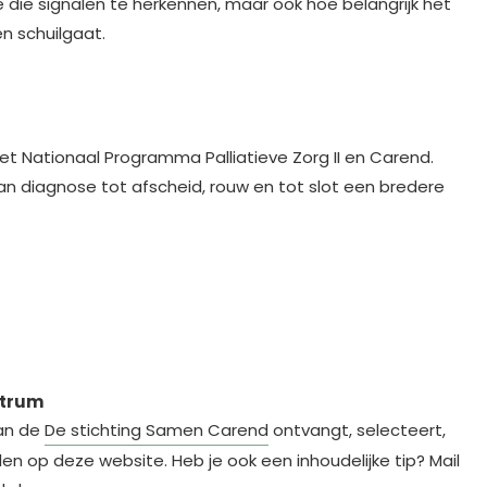
rde die signalen te herkennen, maar ook hoe belangrijk het
n schuilgaat.
t Nationaal Programma Palliatieve Zorg II en Carend.
van diagnose tot afscheid, rouw en tot slot een bredere
ntrum
an de
De stichting Samen Carend
ontvangt, selecteert,
kelen op deze website. Heb je ook een inhoudelijke tip? Mail