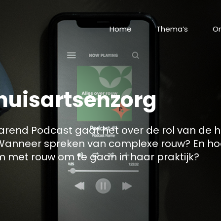
Home
Thema’s
On
huisartsenzorg
rend Podcast gaat het over de rol van de hu
 Wanneer spreken van complexe rouw? En ho
om met rouw om te gaan in haar praktijk?