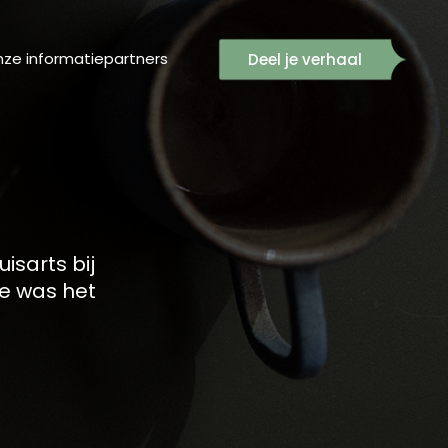
ze informatiepartners
Deel je verhaal
isarts bij
e was het