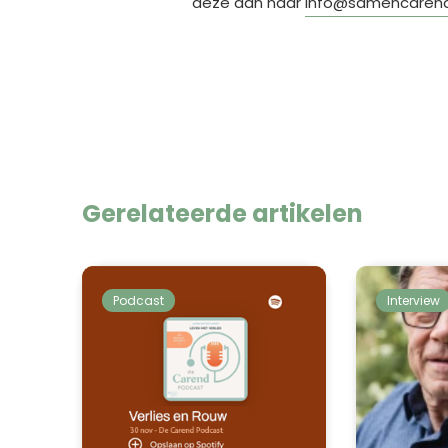
deze dan naar
info@samencarend
Gerelateerde artikelen
Podcast
Interview