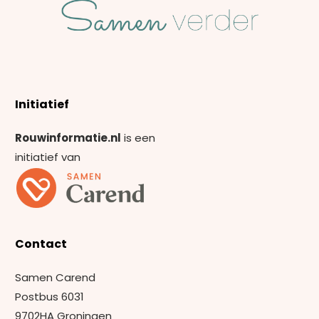
Initiatief
Rouwinformatie.nl
is een
initiatief van
Contact
Samen Carend
Postbus 6031
9702HA Groningen