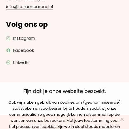
info@samencarend.nl
Volg ons op
Instagram
Facebook
LinkedIn
Fijn dat je onze website bezoekt.
Ook wij maken gebruik van cookies om (geanonimiseerde)
statistieken en voorkeuren bij te houden, zodat wij onze
communicatie zo goed mogelijk kunnen afstemmen op de
wensen van onze bezoekers. Met jouw toestemming voor
het plaatsen van cookies zijn we in staat steeds meer leren
© 2025 Samen Carend
Algemene voorwaarden