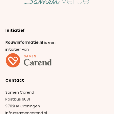
Initiatief
Rouwinformatie.nl
is een
initiatief van
Contact
Samen Carend
Postbus 6031
9702HA Groningen
info@samencarend.nl