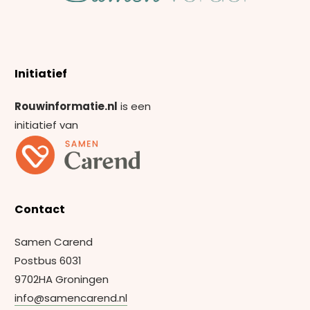
Initiatief
Rouwinformatie.nl
is een
initiatief van
Contact
Samen Carend
Postbus 6031
9702HA Groningen
info@samencarend.nl