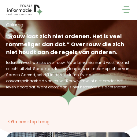
Column
“Rouw laat zich niet ordenen. Het is veel
rommeliger dan dat.” Over rouw die zich
niet houdt aan de regels van anderen.
Iedereen weet wel iets over rouw. Maar bijna niemand weet hoe het
er echt uit ziet. Sander de Hosson, longarts en mede-oprichter van
Samen Carend, schrijft in deze column over de
onvoorspelbaarheid van rouw. “Rouw verdwijnt niet omdat het
leven doorgaat. Want doorgaan is niet hetzelfde als achterlaten.”
< Ga een stap terug