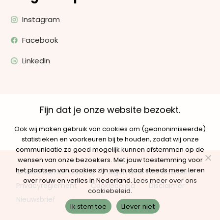
Instagram
Facebook
LinkedIn
Fijn dat je onze website bezoekt.
Ook wij maken gebruik van cookies om (geanonimiseerde)
statistieken en voorkeuren bij te houden, zodat wij onze
communicatie zo goed mogelijk kunnen afstemmen op de
wensen van onze bezoekers. Met jouw toestemming voor
het plaatsen van cookies zijn we in staat steeds meer leren
© 2025 Samen Carend
Algemene voorwaarden
over rouw en verlies in Nederland.
Lees meer over ons
Privacyreglement
Cookiebeleid
Disclaimer
cookiebeleid
.
Nieuwsbrief
Ik stem toe
Liever niet