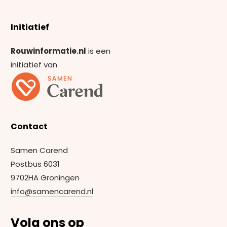
Initiatief
Rouwinformatie.nl
is een
initiatief van
Contact
Samen Carend
Postbus 6031
9702HA Groningen
info@samencarend.nl
Volg ons op