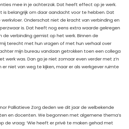
ies mee in je achterzak. Dat heeft effect op je werk.
et is belangrijk om daar aandacht voor te hebben. Dat
werkvloer. Onderschat niet de kracht van verbinding en
uperzwaar is. Dat heeft nog eens extra waarde gekregen
 de verbinding gemist op het werk. Binnen de
j mij terecht met hun vragen of met hun verhaal over
k achter mijn bureau vandaan getrokken toen een collega
het werk was. Dan ga je niet zomaar even verder met z’n
om er niet van weg te kijken, maar er als werkgever ruimte
nor Palliatieve Zorg deden we dit jaar de welbekende
udenten en docenten. We begonnen met algemene thema’s
op de vraag: ‘Wie heeft er privé te maken gehad met