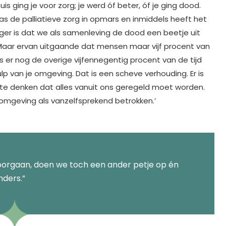
s ging je voor zorg; je werd óf beter, óf je ging dood.
was de palliatieve zorg in opmars en inmiddels heeft het
r is dat we als samenleving de dood een beetje uit
aar ervan uitgaande dat mensen maar vijf procent van
s er nog de overige vijfennegentig procent van de tijd
p van je omgeving. Dat is een scheve verhouding. Er is
n te denken dat alles vanuit ons geregeld moet worden.
 omgeving als vanzelfsprekend betrokken.’
oorgaan, doen we toch een ander petje op én
nders.”