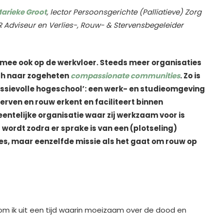
arieke Groot
, lector Persoonsgerichte (Palliatieve) Zorg
HR Adviseur en Verlies-, Rouw- & Stervensbegeleider
iermee ook op de werkvloer. Steeds meer
organisaties
ich naar zogeheten
compassionate communities
. Zo is
assievolle hogeschool’: een werk- en studieomgeving
terven en rouw erkent en faciliteert binnen
ntelijke organisatie waar zij werkzaam voor is
ordt zodra er sprake is van een (plotseling)
ies, maar eenzelfde missie als het gaat om rouw op
 kom ik uit een tijd waarin moeizaam over de dood en