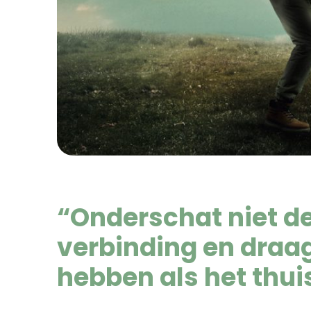
“Onderschat niet d
verbinding en draa
hebben als het thui