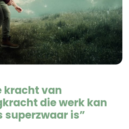
e kracht van
gkracht die werk kan
s superzwaar is”