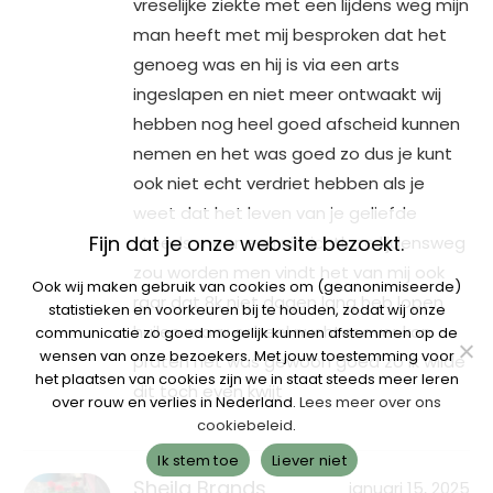
vreselijke ziekte met een lijdens weg mijn
man heeft met mij besproken dat het
genoeg was en hij is via een arts
ingeslapen en niet meer ontwaakt wij
hebben nog heel goed afscheid kunnen
nemen en het was goed zo dus je kunt
ook niet echt verdriet hebben als je
weet dat het leven van je geliefde
Fijn dat je onze website bezoekt.
steeds meer een uitzichtloze lijdensweg
zou worden men vindt het van mij ook
Ook wij maken gebruik van cookies om (geanonimiseerde)
raar dat 8k niet dagen lang heb lopen
statistieken en voorkeuren bij te houden, zodat wij onze
huilen maar er heel nuchter over kon
communicatie zo goed mogelijk kunnen afstemmen op de
wensen van onze bezoekers. Met jouw toestemming voor
praten het was gewoon goed zo ik wilde
het plaatsen van cookies zijn we in staat steeds meer leren
dit toch even kwijt
over rouw en verlies in Nederland.
Lees meer over ons
cookiebeleid
.
Ik stem toe
Liever niet
Sheila Brands
januari 15, 2025