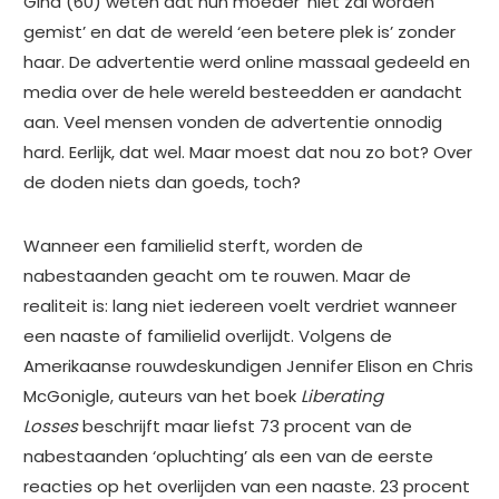
Gina (60) weten dat hun moeder ‘niet zal worden
gemist’ en dat de wereld ‘een betere plek is’ zonder
haar. De advertentie werd online massaal gedeeld en
media over de hele wereld besteedden er aandacht
aan. Veel mensen vonden de advertentie onnodig
hard. Eerlijk, dat wel. Maar moest dat nou zo bot? Over
de doden niets dan goeds, toch?
Wanneer een familielid sterft, worden de
nabestaanden geacht om te rouwen. Maar de
realiteit is: lang niet iedereen voelt verdriet wanneer
een naaste of familielid overlijdt. Volgens de
Amerikaanse rouwdeskundigen Jennifer Elison en Chris
McGonigle, auteurs van het boek
Liberating
Losses
beschrijft maar liefst 73 procent van de
nabestaanden ‘opluchting’ als een van de eerste
reacties op het overlijden van een naaste. 23 procent