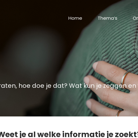
Home
Thema’s
On
praten, hoe doe je dat? Wat kun je zeggen e
Weet je al welke informatie je zoekt