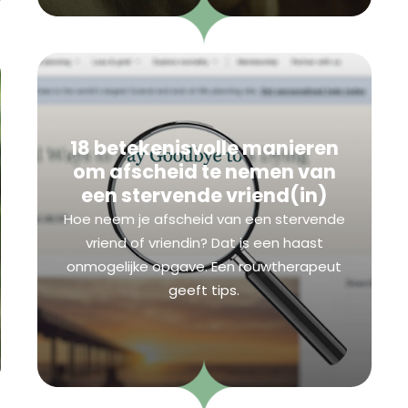
18 betekenisvolle manieren
om afscheid te nemen van
een stervende vriend(in)
Hoe neem je afscheid van een stervende
vriend of vriendin? Dat is een haast
onmogelijke opgave. Een rouwtherapeut
geeft tips.