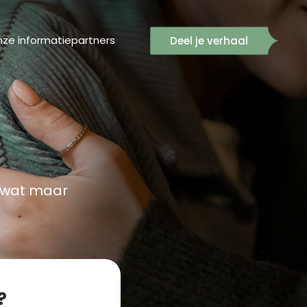
ze informatiepartners
Deel je verhaal
n wat maar
?