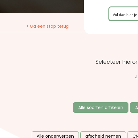
< Ga een stap terug
Selecteer hiero
J
Alle soorten artikelen
A
Alle onderwerpen
afscheid nemen
CN