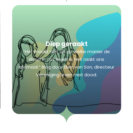
Diep geraakt
“Het maakt niet uit op welke manier de
dood in ons leven is. Het raakt ons
allemaal.” Blog door Ellen van Son, directeur
Vereniging leven met dood.