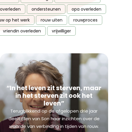
overleden
ondersteunen
opa overleden
uw op het werk
rouw uiten
rouwproces
vriendin overleden
vrijwilliger
“In het leven zit sterven, maar
in het sterven zit ook het
leven”
Terugblikkend op de afgelopen drie jaar
deelt Ellen van Son haar inzichten over de
waarde van verbinding in tijden van rouw.