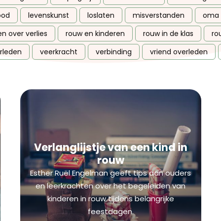
ood
levenskunst
loslaten
misverstanden
oma 
en over verlies
rouw en kinderen
rouw in de klas
ro
rleden
veerkracht
verbinding
vriend overleden
Verlanglijstje van een kind in
rouw
Esther Ruël Engelman geeft tips aan ouders
en leerkrachten over het begeleiden van
kinderen in rouw tijdens belangrijke
feestdagen.