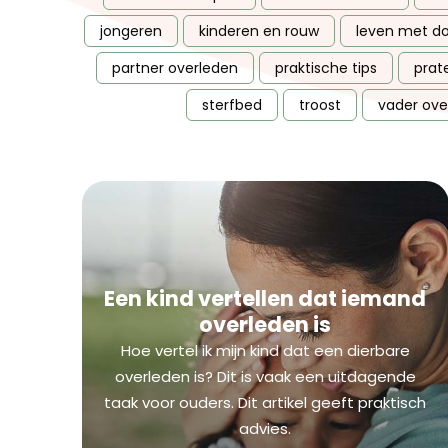
jongeren
kinderen en rouw
leven met d
partner overleden
praktische tips
prat
sterfbed
troost
vader ove
Een kind vertellen dat iemand
overleden is
Hoe vertel ik mijn kind dat een dierbare
overleden is? Dit is vaak een uitdagende
taak voor ouders. Dit artikel geeft praktisch
advies.