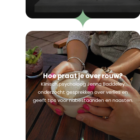
Hoe praat je over rouw?
Klinisch psycholoog Jenna Baddeley
onderzocht gesprekken over verlies en
geeft tips voor nabestaanden en naasten.