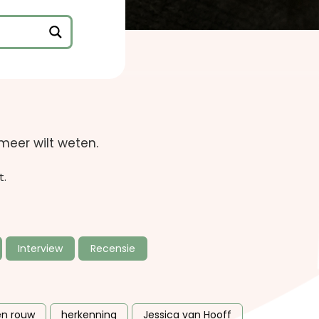
meer wilt weten.
t.
Interview
Recensie
en rouw
herkenning
Jessica van Hooff